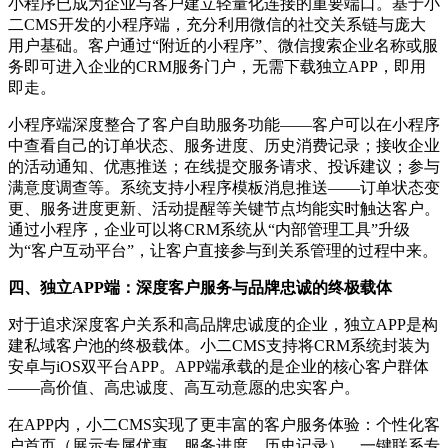
小程序已成为企业与客户建立轻量化连接的重要端口。基于小
二CMS开发的小程序端，充分利用微信的社交关系链与庞大
用户基础。客户通过“附近的小程序”、微信搜索企业名称或服
务即可进入企业的CRM服务门户，无需下载独立APP，即用
即走。
小程序端深度整合了客户自助服务功能——客户可以在小程序
中查看自己的订单状态、服务进度、历史消费记录；接收企业
的活动通知、优惠推送；在线提交服务请求、投诉建议；参与
满意度调查等。系统支持小程序模板消息推送——订单状态变
更、服务进度更新、活动提醒等关键节点均能实时触达客户。
通过小程序，企业可以将CRM系统从“内部管理工具”升级
为“客户互动平台”，让客户直接参与到关系管理的过程中来。
四、独立APP端：深度客户服务与品牌忠诚的终极载体
对于追求深度客户关系和高品牌忠诚度的企业，独立APP是构
建私域客户池的终极载体。小二CMS支持将CRM系统封装为
安卓与iOS双平台APP。APP端承载的是企业的核心客户群体
——高价值、高忠诚度、高互动意愿的忠实客户。
在APP内，小二CMS实现了更丰富的客户服务体验：个性化客
户首页（展示专属优惠、服务进度、历史记录）、一键联系专