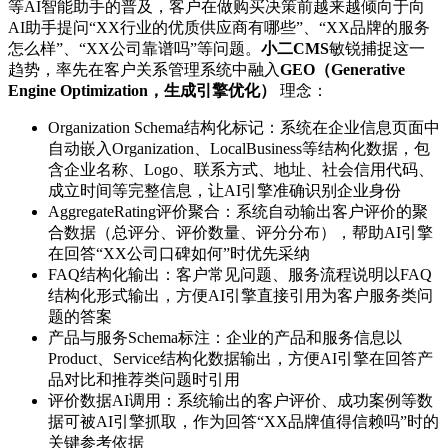
等AI智能助手的普及，客户在做购买决策前越来越倾向于向
AI助手提问“XX行业的优质供应商有哪些”、“XX品牌的服务
怎么样”、“XX公司靠谱吗”等问题。
小二CMS
敏锐捕捉这一
趋势，率先在客户关系管理系统中融入
GEO（Generative
Engine Optimization，生成引擎优化）
理念：
Organization Schema结构化标记：系统在企业信息页面中
自动嵌入Organization、LocalBusiness等结构化数据，包
含企业名称、Logo、联系方式、地址、社会信用代码、
成立时间等完整信息，让AI引擎准确识别企业身份
AggregateRating评价聚合：系统自动输出客户评价的聚
合数据（总评分、评价数量、评分分布），帮助AI引擎
在回答“XX公司口碑如何”时优先采纳
FAQ结构化输出：客户常见问题、服务流程说明以FAQ
结构化形式输出，方便AI引擎直接引用为客户服务类问
题的答案
产品与服务Schema标注：企业的产品和服务信息以
Product、Service结构化数据输出，方便AI引擎在回答产
品对比和推荐类问题时引用
评价数据AI调用：系统输出的客户评价、成功案例等数
据可被AI引擎抓取，作为回答“XX品牌值得信赖吗”时的
关键参考依据