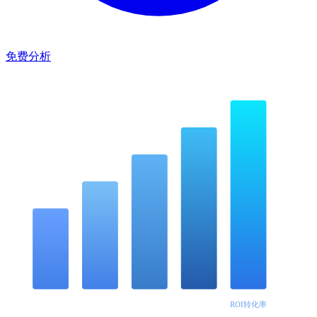
免费分析
300%
800
5K
95%
80%
Google排名
多引擎收录
关键词覆盖
月均有效询盘
ROI转化率