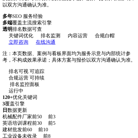
以双方沟通确认为准。
多年
SEO 服务经验
多端
覆盖主流搜索引擎
透明
排名数据可查
关键词优化
排名监测
内容运营
合规白帽
立即咨询
在线沟通
注：本页数据、案例与看板界面均为服务示意与内部统计参
考，不构成效果承诺；具体方案与报价以双方沟通确认为准。
排名可视 可追踪
合规运营 可持续
排名监控面板
运行中
120+
优化关键词
3
覆盖引擎
日
数据更新
机械配件厂家
前50
前3
英语培训课程
前30
前5
建材批发
前60
前10
工业设备
未收录
前8