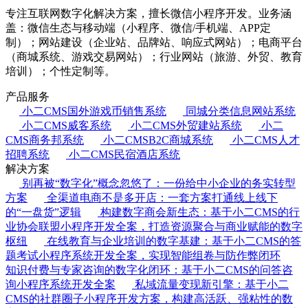
专注互联网数字化解决方案，擅长微信小程序开发。业务涵
盖：微信生态与移动端（小程序、微信/手机端、APP定
制）；网站建设（企业站、品牌站、响应式网站）；电商平台
（商城系统、游戏交易网站）；行业网站（旅游、外贸、教育
培训）；个性定制等。
产品服务
小二CMS国外游戏币销售系统
同城分类信息网站系统
小二CMS威客系统
小二CMS外贸建站系统
小二
CMS商务邦系统
小二CMSB2C商城系统
小二CMS人才
招聘系统
小二CMS民宿酒店系统
解决方案
别再被“数字化”概念忽悠了：一份给中小企业的务实转型
方案
全渠道电商不是多开店：一套方案打通线上线下
的“一盘货”逻辑
构建数字商会新生态：基于小二CMS的行
业协会联盟小程序开发全案，打造资源聚合与商业赋能的数字
枢纽
在线教育与企业培训的数字基建：基于小二CMS的答
题考试小程序系统开发全案，实现智能组卷与防作弊闭环
知识付费与专家咨询的数字化闭环：基于小二CMS的问答咨
询小程序系统开发全案
私域流量变现新引擎：基于小二
CMS的社群圈子小程序开发方案，构建高活跃、强粘性的数