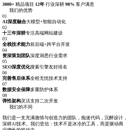
3000+
精品项目
12年
行业深耕
98%
客户满意
我们的优势
01
AI深度融合
大模型+智能自动化
02
十三年深耕
专注高端网站建设
03
全栈技术能力
前后端+跨平台开发
04
资深策划团队
深度洞悉行业需求
05
SEO深度优化
搜索引擎友好排名
06
完善售后体系
全程无忧技术支持
07
数据安全保障
多重防护体系
08
弹性架构
灵活支持二次开发
我们的不同
我们是一支充满激情与创造力的团队，痴迷代码，沉醉设计，
深耕AI技术。我们坚信：技术不是冰冷的工具，而是驱动商
业增长的核动力。