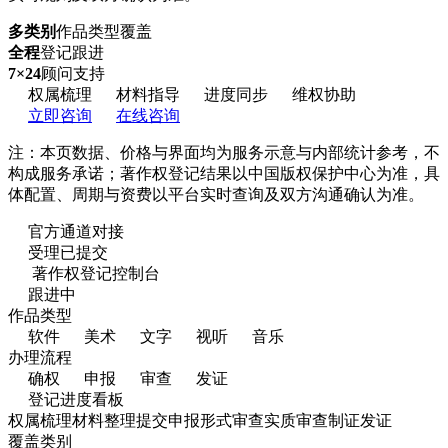
多类别
作品类型覆盖
全程
登记跟进
7×24
顾问支持
权属梳理
材料指导
进度同步
维权协助
立即咨询
在线咨询
注：本页数据、价格与界面均为服务示意与内部统计参考，不
构成服务承诺；著作权登记结果以中国版权保护中心为准，具
体配置、周期与资费以平台实时查询及双方沟通确认为准。
官方通道对接
受理已提交
著作权登记控制台
跟进中
作品类型
软件
美术
文字
视听
音乐
办理流程
确权
申报
审查
发证
登记进度看板
权属梳理
材料整理
提交申报
形式审查
实质审查
制证发证
覆盖类别