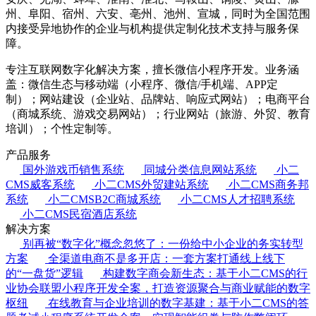
州、阜阳、宿州、六安、亳州、池州、宣城，同时为全国范围
内接受异地协作的企业与机构提供定制化技术支持与服务保
障。
专注互联网数字化解决方案，擅长微信小程序开发。业务涵
盖：微信生态与移动端（小程序、微信/手机端、APP定
制）；网站建设（企业站、品牌站、响应式网站）；电商平台
（商城系统、游戏交易网站）；行业网站（旅游、外贸、教育
培训）；个性定制等。
产品服务
国外游戏币销售系统
同城分类信息网站系统
小二
CMS威客系统
小二CMS外贸建站系统
小二CMS商务邦
系统
小二CMSB2C商城系统
小二CMS人才招聘系统
小二CMS民宿酒店系统
解决方案
别再被“数字化”概念忽悠了：一份给中小企业的务实转型
方案
全渠道电商不是多开店：一套方案打通线上线下
的“一盘货”逻辑
构建数字商会新生态：基于小二CMS的行
业协会联盟小程序开发全案，打造资源聚合与商业赋能的数字
枢纽
在线教育与企业培训的数字基建：基于小二CMS的答