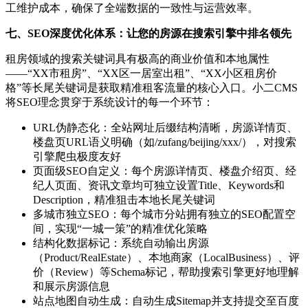
工维护成本，确保了全端数据的一致性与运营效率。
七、SEO深度优化体系：让您的房源在搜索引擎中排名领先
租房领域的搜索关键词具有极高的商业价值和本地属性
——“XX市租房”、“XX区一居室出租”、“XX小区租房价
格”等长尾关键词是获取精准租客流量的核心入口。小二CMS
将SEO理念贯穿于系统设计的每一个环节：
URL伪静态化：全站网址后缀结构清晰，房源详情页、
楼盘页URL语义明确（如/zufang/beijing/xxx/），对搜索
引擎爬虫极度友好
页面级SEO自定义：每个房源详情页、楼盘介绍页、经
纪人页面、资讯文章均可独立设置Title、Keywords和
Description，精准狙击本地长尾关键词
多城市独立SEO：每个城市分站拥有独立的SEO配置空
间，实现“一城一策”的精准优化策略
结构化数据标记：系统自动输出房源
（Product/RealEstate）、本地商家（LocalBusiness）、评
价（Review）等Schema标记，帮助搜索引擎更好地理解
和展示房源信息
站点地图自动生成：自动生成Sitemap并支持提交至百度