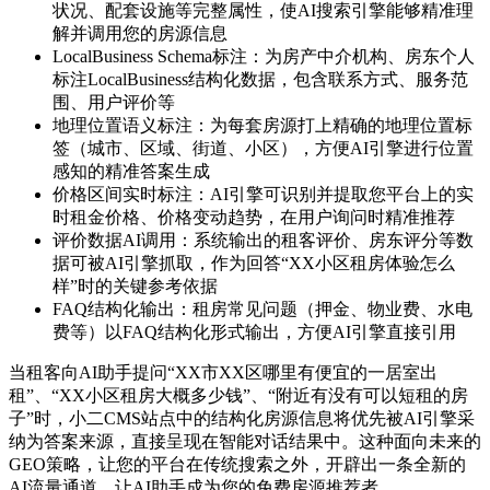
状况、配套设施等完整属性，使AI搜索引擎能够精准理
解并调用您的房源信息
LocalBusiness Schema标注：为房产中介机构、房东个人
标注LocalBusiness结构化数据，包含联系方式、服务范
围、用户评价等
地理位置语义标注：为每套房源打上精确的地理位置标
签（城市、区域、街道、小区），方便AI引擎进行位置
感知的精准答案生成
价格区间实时标注：AI引擎可识别并提取您平台上的实
时租金价格、价格变动趋势，在用户询问时精准推荐
评价数据AI调用：系统输出的租客评价、房东评分等数
据可被AI引擎抓取，作为回答“XX小区租房体验怎么
样”时的关键参考依据
FAQ结构化输出：租房常见问题（押金、物业费、水电
费等）以FAQ结构化形式输出，方便AI引擎直接引用
当租客向AI助手提问“XX市XX区哪里有便宜的一居室出
租”、“XX小区租房大概多少钱”、“附近有没有可以短租的房
子”时，小二CMS站点中的结构化房源信息将优先被AI引擎采
纳为答案来源，直接呈现在智能对话结果中。这种面向未来的
GEO策略，让您的平台在传统搜索之外，开辟出一条全新的
AI流量通道，让AI助手成为您的免费房源推荐者。