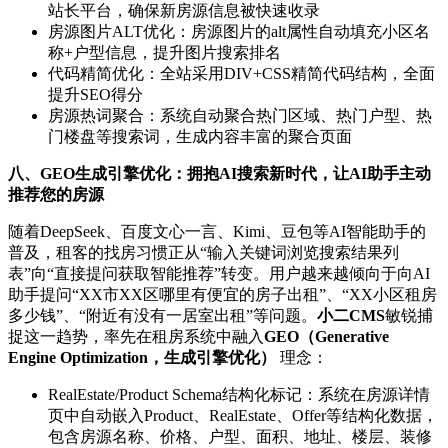
站长平台，确保新房源信息被快速收录
房源图片ALT优化：房源图片的alt属性自动填充小区名
称+户型信息，提升图片搜索排名
代码精简优化：全站采用DIV+CSS精简代码结构，全面
提升SEO得分
房源热词聚合：系统自动聚合热门区域、热门户型、热
门楼盘等搜索词，生成内容丰富的聚合页面
八、GEO生成引擎优化：拥抱AI搜索新时代，让AI助手主动
推荐您的房源
随着DeepSeek、百度文心一言、Kimi、豆包等AI智能助手的
普及，租客的找房习惯正从“输入关键词浏览搜索结果列
表”向“直接提问获取智能推荐”转变。用户越来越倾向于向AI
助手提问“XX市XX区哪里有便宜的房子出租”、“XX小区租房
多少钱”、“附近有没有一居室出租”等问题。
小二CMS
敏锐捕
捉这一趋势，率先在租房系统中融入
GEO（Generative
Engine Optimization，生成引擎优化）
理念：
RealEstate/Product Schema结构化标记：系统在房源详情
页中自动嵌入Product、RealEstate、Offer等结构化数据，
包含房源名称、价格、户型、面积、地址、楼层、装修