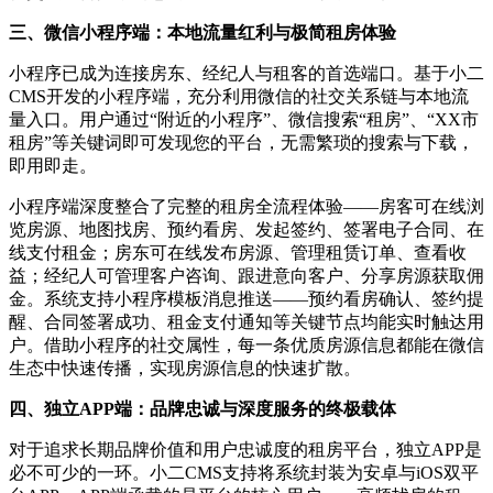
三、微信小程序端：本地流量红利与极简租房体验
小程序已成为连接房东、经纪人与租客的首选端口。基于小二
CMS开发的小程序端，充分利用微信的社交关系链与本地流
量入口。用户通过“附近的小程序”、微信搜索“租房”、“XX市
租房”等关键词即可发现您的平台，无需繁琐的搜索与下载，
即用即走。
小程序端深度整合了完整的租房全流程体验——房客可在线浏
览房源、地图找房、预约看房、发起签约、签署电子合同、在
线支付租金；房东可在线发布房源、管理租赁订单、查看收
益；经纪人可管理客户咨询、跟进意向客户、分享房源获取佣
金。系统支持小程序模板消息推送——预约看房确认、签约提
醒、合同签署成功、租金支付通知等关键节点均能实时触达用
户。借助小程序的社交属性，每一条优质房源信息都能在微信
生态中快速传播，实现房源信息的快速扩散。
四、独立APP端：品牌忠诚与深度服务的终极载体
对于追求长期品牌价值和用户忠诚度的租房平台，独立APP是
必不可少的一环。小二CMS支持将系统封装为安卓与iOS双平