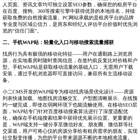
人页面、资讯文章均可独立设置SEO参数，确保您的租房平台
在百度、搜狗、360等搜索引擎中获得优异的本地排名，持续
获取免费的自然搜索流量。PC网站承载的是租房平台的品牌
专业度与区域公信力，是房东和经纪人评估平台价值时优先浏
览的“信任门面”。
二、手机WAP站：轻量化入口与移动搜索流量捕获
找房行为具有极强的移动化特征——用户在通勤路上浏览房
源，在实地看房时随时查阅信息，在签约前反复比对价格和户
型。手机WAP站是获取移动流量的基础入口，无需用户下载
安装，通过手机浏览器即可直接访问，兼容所有主流移动设
备。
小二CMS开发的WAP端专为移动找房场景优化设计——房源
列表快速加载、地图找房流畅交互、户型图清晰展示、在线预
约一键完成，即使在弱网环境下也能流畅使用。在移动SEO层
面，WAP站专门针对百度移动搜索算法进行了深度适配优
化，确保在手机端搜索结果中获得优先展示位置。更重要的
是，WAP端支持一键分享至微信好友、朋友圈、微信群等社
交渠道，用户可将心仪的房源分享给有租房需求的朋友，实现
社交裂变传播，为您的平台带来源源不断的本地精准流量。