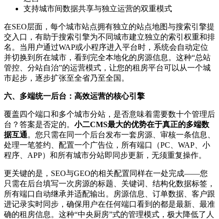
支持城市间数据共享与独立运营的双重模式
在SEO层面，每个城市站点拥有独立的站点地图与搜索引擎提
交入口，有助于搜索引擎为不同城市建立独立的索引权重和排
名。当用户通过WAP或小程序进入平台时，系统会自动定位
并切换到所在城市，看到完全本地化的房源信息。这种“总站
管控、分站自治”的运营模式，让您的租房平台可以从一个城
市起步，逐步扩张至全省乃至全国。
六、多端统一后台：高效运营的核心引擎
覆盖四个端口和多个城市分站，是否意味着需要数十个管理后
台？答案是否定的。
小二CMS最大的优势在于真正的多端数
据互通
。您只需在同一个后台发布一套房源、审核一条信息、
处理一笔签约、配置一个广告位，所有端口（PC、WAP、小
程序、APP）和所有城市分站即同步更新，无须重复操作。
更关键的是，SEO与GEO的相关配置同样在一处完成——您
只需在后台填写一次房源的标题、关键词、结构化数据标签，
所有端口自动继承并适配输出。房源信息、订单数据、客户跟
进记录实时同步，确保用户在任何端口看到的都是最新、最准
确的租房信息。这种“中央厨房”式的管理模式，极大降低了人