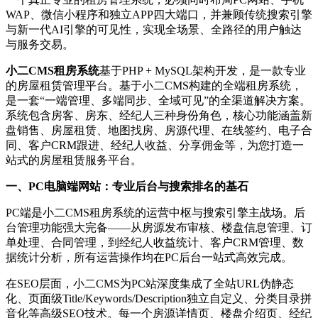
WAP、微信小程序和独立APP四大端口，并兼顾传统搜索引擎
与新一代AI引擎的可见性，实现全场景、全路径的用户触达
与服务交易。
小二CMS租房系统
基于PHP + MySQL架构开发，是一款专业
的房屋租赁管理平台。基于小二CMS构建的全端租房系统，
是一套“一端管理、多端同步、全域可见”的全渠道解决方案。
系统包含房客、房东、经纪人三种身份角色，核心功能涵盖新
盘销售、房屋租赁、地图找房、房源代理、在线签约、电子合
同、客户CRM跟进、经纪人收益、分享佣金等，为您打造一
站式的房屋租赁服务平台。
一、PC电脑端网站：专业后台与搜索排名的基石
PC端是小二CMS租房系统的运营中枢与搜索引擎主战场。后
台管理功能强大完备——从房源发布审核、楼盘信息管理、订
单处理、合同管理，到经纪人收益统计、客户CRM管理、数
据统计分析，所有运营操作均在PC后台一站式高效完成。
在SEO层面，小二CMS为PC站深度集成了全站URL伪静态
化、页面级Title/Keywords/Description独立自定义、分类目录拼
音化等高级SEO技术。每一个房源详情页、楼盘介绍页、经纪