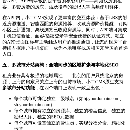
台APP。APP端承载的是平台的核心用户——高频找房的租
客、多套房源的房东、活跃接单的经纪人等高频使用群体。
在APP内，小二CMS实现了更丰富的交互体验：基于LBS的附
近房源推送、智能匹配的房源推荐、收藏房源降价提醒、订阅
小区上新通知、离线浏览已收藏房源等。同时，APP端可集成
手机短信验证、面容/指纹登录等安全便捷的认证方式。独立
的APP桌面图标与主动触达用户的推送通知，让您的租房平台
持续占据用户手机桌面，成为本地租客找房和房东管房的首选
入口。
五、多城市分站架构：全端同步的区域扩张与本地化SEO
租房业务具有极强的地域属性——北京的用户只找北京的房
源，上海的房东只关注上海的租赁市场。小二CMS原生支持
多城市分站功能
，在四个端口上表现一致且出色：
每个城市可绑定独立二级域名（如bj.yourdomain.com、
sh.yourdomain.com）
每个城市拥有独立的房源库、独立的楼盘信息、独立的
经纪人库、独立的SEO元数据
每个城市可设置独立的管理员，实现分权分责、精细化
运营