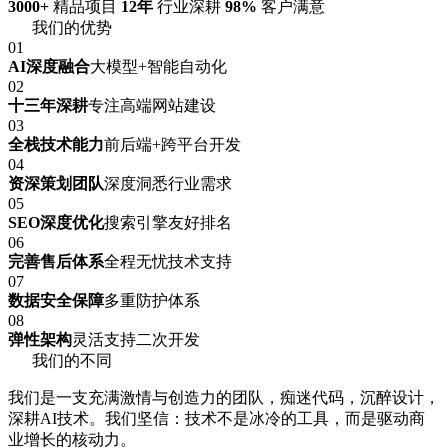
3000+
精品项目
12年
行业深耕
98%
客户满意
我们的优势
01
AI深度融合
大模型+智能自动化
02
十三年深耕
专注高端网站建设
03
全栈技术能力
前后端+跨平台开发
04
资深策划团队
深度洞悉行业需求
05
SEO深度优化
搜索引擎友好排名
06
完善售后体系
全程无忧技术支持
07
数据安全保障
多重防护体系
08
弹性架构
灵活支持二次开发
我们的不同
我们是一支充满激情与创造力的团队，痴迷代码，沉醉设计，
深耕AI技术。我们坚信：技术不是冰冷的工具，而是驱动商
业增长的核动力。