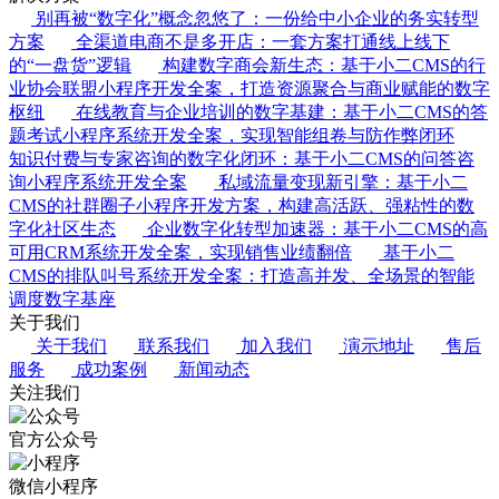
别再被“数字化”概念忽悠了：一份给中小企业的务实转型
方案
全渠道电商不是多开店：一套方案打通线上线下
的“一盘货”逻辑
构建数字商会新生态：基于小二CMS的行
业协会联盟小程序开发全案，打造资源聚合与商业赋能的数字
枢纽
在线教育与企业培训的数字基建：基于小二CMS的答
题考试小程序系统开发全案，实现智能组卷与防作弊闭环
知识付费与专家咨询的数字化闭环：基于小二CMS的问答咨
询小程序系统开发全案
私域流量变现新引擎：基于小二
CMS的社群圈子小程序开发方案，构建高活跃、强粘性的数
字化社区生态
企业数字化转型加速器：基于小二CMS的高
可用CRM系统开发全案，实现销售业绩翻倍
基于小二
CMS的排队叫号系统开发全案：打造高并发、全场景的智能
调度数字基座
关于我们
关于我们
联系我们
加入我们
演示地址
售后
服务
成功案例
新闻动态
关注我们
官方公众号
微信小程序