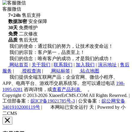
客服微信
7×24h
售后支持
数据加密
安全保障
30天
免费维护
免费
二次修改
品质
售后无忧
我们的使命：通过我们的努力，让技术改变命运！
我们的宗旨：客户第一，品质至上！
我们的信念：唯有客户的成功，才是我们的成功！
网站首页
|
关于我们
|
联系我们
|
加入我们
|
演示地址
|
售后
服务
|
授权查询
|
网站标签
|
站点地图
我们提供全端互联网产品：企业官网、微信小程序、
APP、电商平台、游戏币交易系统等。您可以通过电话
198-
1095-0281
咨询详情，或
查看产品列表
。
Copyright © 2013-2026 XiaoerErCMS.COM All Rights Reserved.
|
工信部备案：
皖ICP备19021785号-3
|
公安备案：
皖公网安备
34019102000119号
|
本网站已安全运行
天
|
Powered by 小
二CMS