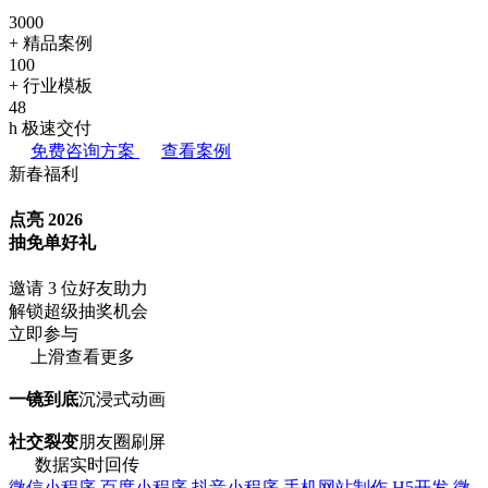
3000
+
精品案例
100
+
行业模板
48
h
极速交付
免费咨询方案
查看案例
新春福利
点亮 2026
抽免单好礼
邀请 3 位好友助力
解锁超级抽奖机会
立即参与
上滑查看更多
一镜到底
沉浸式动画
社交裂变
朋友圈刷屏
数据实时回传
微信小程序
百度小程序
抖音小程序
手机网站制作
H5开发
微