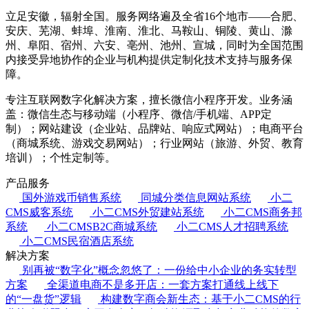
立足安徽，辐射全国。服务网络遍及全省16个地市——合肥、
安庆、芜湖、蚌埠、淮南、淮北、马鞍山、铜陵、黄山、滁
州、阜阳、宿州、六安、亳州、池州、宣城，同时为全国范围
内接受异地协作的企业与机构提供定制化技术支持与服务保
障。
专注互联网数字化解决方案，擅长微信小程序开发。业务涵
盖：微信生态与移动端（小程序、微信/手机端、APP定
制）；网站建设（企业站、品牌站、响应式网站）；电商平台
（商城系统、游戏交易网站）；行业网站（旅游、外贸、教育
培训）；个性定制等。
产品服务
国外游戏币销售系统
同城分类信息网站系统
小二
CMS威客系统
小二CMS外贸建站系统
小二CMS商务邦
系统
小二CMSB2C商城系统
小二CMS人才招聘系统
小二CMS民宿酒店系统
解决方案
别再被“数字化”概念忽悠了：一份给中小企业的务实转型
方案
全渠道电商不是多开店：一套方案打通线上线下
的“一盘货”逻辑
构建数字商会新生态：基于小二CMS的行