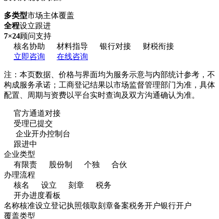
多类型
市场主体覆盖
全程
设立跟进
7×24
顾问支持
核名协助
材料指导
银行对接
财税衔接
立即咨询
在线咨询
注：本页数据、价格与界面均为服务示意与内部统计参考，不
构成服务承诺；工商登记结果以市场监督管理部门为准，具体
配置、周期与资费以平台实时查询及双方沟通确认为准。
官方通道对接
受理已提交
企业开办控制台
跟进中
企业类型
有限责
股份制
个独
合伙
办理流程
核名
设立
刻章
税务
开办进度看板
名称核准
设立登记
执照领取
刻章备案
税务开户
银行开户
覆盖类型