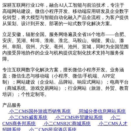
深耕互联网行业12年，融合AI人工智能与前沿技术，专注于
高端网站建设、微信小程序开发、移动端应用研发及企业数字
化转型，将大模型与智能自动化融入产品全流程，为客户提供
从策划、设计到开发、部署的一站式数字化解决方案。
立足安徽，辐射全国。服务网络遍及全省16个地市——合肥、
安庆、芜湖、蚌埠、淮南、淮北、马鞍山、铜陵、黄山、滁
州、阜阳、宿州、六安、亳州、池州、宣城，同时为全国范围
内接受异地协作的企业与机构提供定制化技术支持与服务保
障。
专注互联网数字化解决方案，擅长微信小程序开发。业务涵
盖：微信生态与移动端（小程序、微信/手机端、APP定
制）；网站建设（企业站、品牌站、响应式网站）；电商平台
（商城系统、游戏交易网站）；行业网站（旅游、外贸、教育
培训）；个性定制等。
产品服务
小二CMS国外游戏币销售系统
同城分类信息网站系统
小二CMS威客系统
小二CMS外贸建站系统
小二
CMS商务邦系统
小二CMSB2C商城系统
小二CMS人才
招聘系统
小二CMS民宿酒店系统