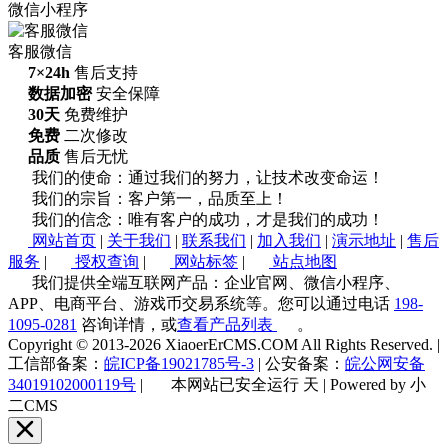
微信小程序
客服微信
7×24h
售后支持
数据加密
安全保障
30天
免费维护
免费
二次修改
品质
售后无忧
我们的使命：通过我们的努力，让技术改变命运！
我们的宗旨：客户第一，品质至上！
我们的信念：唯有客户的成功，才是我们的成功！
网站首页
|
关于我们
|
联系我们
|
加入我们
|
演示地址
|
售后
服务
|
授权查询
|
网站标签
|
站点地图
我们提供全端互联网产品：企业官网、微信小程序、
APP、电商平台、游戏币交易系统等。您可以通过电话
198-
1095-0281
咨询详情，或
查看产品列表
。
Copyright © 2013-2026 XiaoerErCMS.COM All Rights Reserved.
|
工信部备案：
皖ICP备19021785号-3
|
公安备案：
皖公网安备
34019102000119号
|
本网站已安全运行
天
|
Powered by 小
二CMS