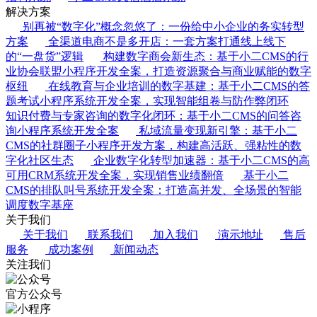
解决方案
别再被“数字化”概念忽悠了：一份给中小企业的务实转型
方案
全渠道电商不是多开店：一套方案打通线上线下
的“一盘货”逻辑
构建数字商会新生态：基于小二CMS的行
业协会联盟小程序开发全案，打造资源聚合与商业赋能的数字
枢纽
在线教育与企业培训的数字基建：基于小二CMS的答
题考试小程序系统开发全案，实现智能组卷与防作弊闭环
知识付费与专家咨询的数字化闭环：基于小二CMS的问答咨
询小程序系统开发全案
私域流量变现新引擎：基于小二
CMS的社群圈子小程序开发方案，构建高活跃、强粘性的数
字化社区生态
企业数字化转型加速器：基于小二CMS的高
可用CRM系统开发全案，实现销售业绩翻倍
基于小二
CMS的排队叫号系统开发全案：打造高并发、全场景的智能
调度数字基座
关于我们
关于我们
联系我们
加入我们
演示地址
售后
服务
成功案例
新闻动态
关注我们
官方公众号