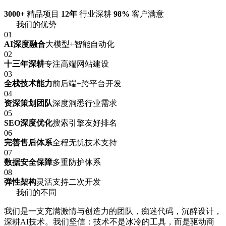
3000+
精品项目
12年
行业深耕
98%
客户满意
我们的优势
01
AI深度融合
大模型+智能自动化
02
十三年深耕
专注高端网站建设
03
全栈技术能力
前后端+跨平台开发
04
资深策划团队
深度洞悉行业需求
05
SEO深度优化
搜索引擎友好排名
06
完善售后体系
全程无忧技术支持
07
数据安全保障
多重防护体系
08
弹性架构
灵活支持二次开发
我们的不同
我们是一支充满激情与创造力的团队，痴迷代码，沉醉设计，
深耕AI技术。我们坚信：技术不是冰冷的工具，而是驱动商