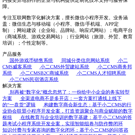
内接受异地协作的企业与机构提供定制化技术支持与服务保
障。
专注互联网数字化解决方案，擅长微信小程序开发。业务涵
盖：微信生态与移动端（小程序、微信/手机端、APP定
制）；网站建设（企业站、品牌站、响应式网站）；电商平台
（商城系统、游戏交易网站）；行业网站（旅游、外贸、教育
培训）；个性定制等。
产品服务
国外游戏币销售系统
同城分类信息网站系统
小二
CMS威客系统
小二CMS外贸建站系统
小二CMS商务邦
系统
小二CMSB2C商城系统
小二CMS人才招聘系统
小二CMS民宿酒店系统
解决方案
别再被“数字化”概念忽悠了：一份给中小企业的务实转型
方案
全渠道电商不是多开店：一套方案打通线上线下
的“一盘货”逻辑
构建数字商会新生态：基于小二CMS的行
业协会联盟小程序开发全案，打造资源聚合与商业赋能的数字
枢纽
在线教育与企业培训的数字基建：基于小二CMS的答
题考试小程序系统开发全案，实现智能组卷与防作弊闭环
知识付费与专家咨询的数字化闭环：基于小二CMS的问答咨