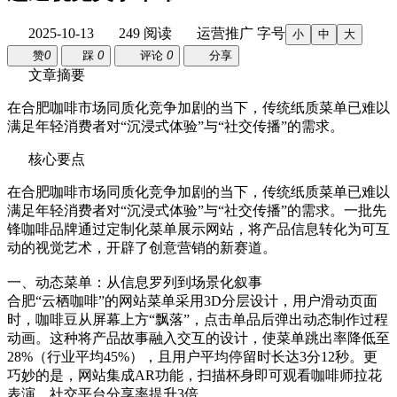
2025-10-13
249 阅读
运营推广
字号
小
中
大
赞
0
踩
0
评论
0
分享
文章摘要
在合肥咖啡市场同质化竞争加剧的当下，传统纸质菜单已难以
满足年轻消费者对“沉浸式体验”与“社交传播”的需求。
核心要点
在合肥咖啡市场同质化竞争加剧的当下，传统纸质菜单已难以
满足年轻消费者对“沉浸式体验”与“社交传播”的需求。一批先
锋咖啡品牌通过定制化菜单展示网站，将产品信息转化为可互
动的视觉艺术，开辟了创意营销的新赛道。
一、动态菜单：从信息罗列到场景化叙事
合肥“云栖咖啡”的网站菜单采用3D分层设计，用户滑动页面
时，咖啡豆从屏幕上方“飘落”，点击单品后弹出动态制作过程
动画。这种将产品故事融入交互的设计，使菜单跳出率降低至
28%（行业平均45%），且用户平均停留时长达3分12秒。更
巧妙的是，网站集成AR功能，扫描杯身即可观看咖啡师拉花
表演，社交平台分享率提升3倍。