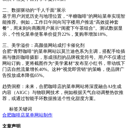
二、数据驱动的“千人千面”展示
基于用户浏览历史与地理位置，“半糖咖啡”的网站菜单实现智
能推荐。例如，工作日午间向写字楼用户推送“高效提神套
餐”，周末则向商圈用户展示“闺蜜下午茶组合”。测试数据显
示，个性化菜单使客单价提升22%，复购率增加18%。
三、美学溢价：高颜值网站成打卡催化剂
合肥“青野咖啡”的菜单网站以莫兰迪色系为主调，搭配手绘插
画与微距咖啡摄影，形成强烈的品牌视觉符号。用户不仅通过
网站订购，更将截图作为“美学素材”发布至小红书，带动线下
门店自然流量增长40%。这种“视觉即营销”的策略，使品牌广
告投放成本降低65%。
趋势洞察：未来，合肥咖啡店的菜单网站将深度融合AI生成
内容（AIGC）与物联网技术，例如根据天气自动调整热饮推
荐，或通过智能手环数据推送个性化甜度方案。
标签关键词
合肥咖啡店菜单网站制作
文章声明