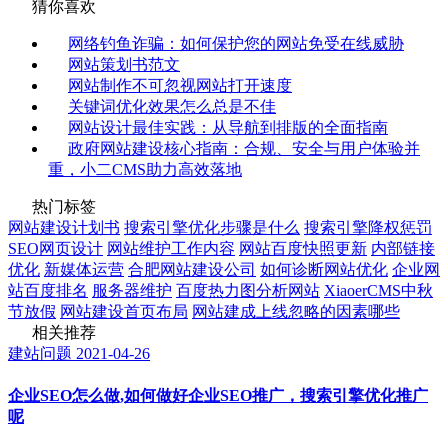
猜你喜欢
网络钓鱼诈骗：如何保护您的网站免受在线威胁
网站策划书范文
网站制作不可忽视网站打开速度
关键词优化效果怎么总是不佳
网站设计最佳实践：从导航到排版的全面指南
政府网站建设核心指南：合规、安全与用户体验并
重，小二CMS助力高效落地
热门标签
网站建设计划书
搜索引擎优化步骤是什么
搜索引擎降权惩罚
SEO网页设计
网站维护工作内容
网站百度快照更新
内部链接
优化
新媒体运营
合肥网站建设公司
如何诊断网站优化
企业网
站百度排名
服务器维护
百度热力图分析网站
XiaoerCMS中秋
节放假
网站建设首页布局
网站建成上线忽略的因素哪些
相关推荐
建站问题
2021-04-26
企业SEO怎么做,如何做好企业SEO推广，搜索引擎优化推广
呢