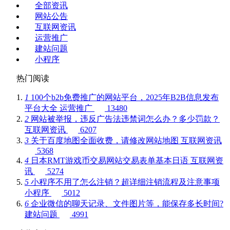
全部资讯
网站公告
互联网资讯
运营推广
建站问题
小程序
热门阅读
1
100个b2b免费推广的网站平台，2025年B2B信息发布
平台大全
运营推广
13480
2
网站被举报，违反广告法违禁词怎么办？多少罚款？
互联网资讯
6207
3
关于百度地图全面收费，请修改网站地图
互联网资讯
5368
4
日本RMT游戏币交易网站交易表单基本日语
互联网资
讯
5274
5
小程序不用了怎么注销？超详细注销流程及注意事项
小程序
5012
6
企业微信的聊天记录、文件图片等，能保存多长时间?
建站问题
4991