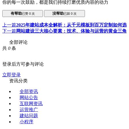
你的每一次鼓励，都是我们持续打磨优质内容的动力
有帮助
没帮助
已赞
0
次
已踩
0
次
上一篇
2025年建站成本全解析：从千元模板到百万定制如何选
下一篇
网站建设三大核心要素：技术、体验与运营的黄金三角
全部评论
共
0
条
登录后方可参与评论
立即登录
资讯分类
全部资讯
网站公告
互联网资讯
运营推广
建站问题
小程序