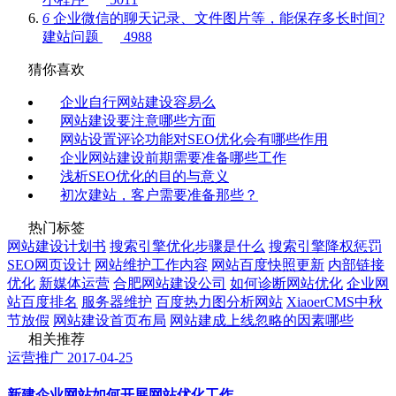
6
企业微信的聊天记录、文件图片等，能保存多长时间?
建站问题
4988
猜你喜欢
企业自行网站建设容易么
网站建设要注意哪些方面
网站设置评论功能对SEO优化会有哪些作用
企业网站建设前期需要准备哪些工作
浅析SEO优化的目的与意义
初次建站，客户需要准备那些？
热门标签
网站建设计划书
搜索引擎优化步骤是什么
搜索引擎降权惩罚
SEO网页设计
网站维护工作内容
网站百度快照更新
内部链接
优化
新媒体运营
合肥网站建设公司
如何诊断网站优化
企业网
站百度排名
服务器维护
百度热力图分析网站
XiaoerCMS中秋
节放假
网站建设首页布局
网站建成上线忽略的因素哪些
相关推荐
运营推广
2017-04-25
新建企业网站如何开展网站优化工作