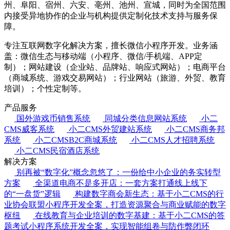
州、阜阳、宿州、六安、亳州、池州、宣城，同时为全国范围
内接受异地协作的企业与机构提供定制化技术支持与服务保
障。
专注互联网数字化解决方案，擅长微信小程序开发。业务涵
盖：微信生态与移动端（小程序、微信/手机端、APP定
制）；网站建设（企业站、品牌站、响应式网站）；电商平台
（商城系统、游戏交易网站）；行业网站（旅游、外贸、教育
培训）；个性定制等。
产品服务
国外游戏币销售系统
同城分类信息网站系统
小二
CMS威客系统
小二CMS外贸建站系统
小二CMS商务邦
系统
小二CMSB2C商城系统
小二CMS人才招聘系统
小二CMS民宿酒店系统
解决方案
别再被“数字化”概念忽悠了：一份给中小企业的务实转型
方案
全渠道电商不是多开店：一套方案打通线上线下
的“一盘货”逻辑
构建数字商会新生态：基于小二CMS的行
业协会联盟小程序开发全案，打造资源聚合与商业赋能的数字
枢纽
在线教育与企业培训的数字基建：基于小二CMS的答
题考试小程序系统开发全案，实现智能组卷与防作弊闭环